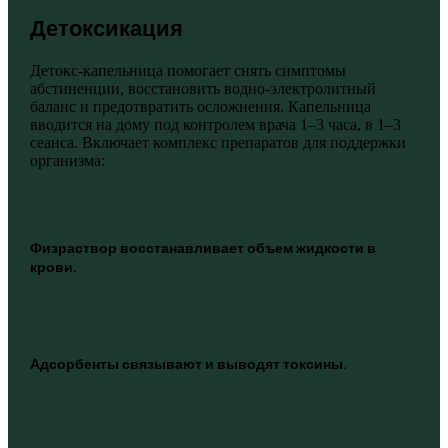
Детоксикация
Детокс-капельница помогает снять симптомы
абстиненции, восстановить водно-электролитный
баланс и предотвратить осложнения. Капельница
вводится на дому под контролем врача 1–3 часа, в 1–3
сеанса. Включает комплекс препаратов для поддержки
организма:
Физраствор восстанавливает объем жидкости в
крови.
Адсорбенты связывают и выводят токсины.