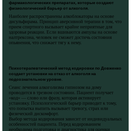
фармакологических препаратах, которые создают
физиологический барьер от алкоголя.
Наиболее распространены алкоблокаторы на основе
дисульфирама. Принцип аверсивной терапии в том, что
прием спиртного вызывает крайне неприятные для
здоровья реакции. Если вшиваются ампулы на основе
налтрексона, человек не сможет достичь состояния
опьянения, что снижает тягу к нему.
Психотерапевтический метод кодировки по Довженко
создает установки на отказ от алкоголя на
подсознательном уровне.
Сеанс лечения алкоголизма гипнозом на дому
проводится в трезвом состоянии. Пациент получает
«код» — слово или фразу, которая активирует
установку. Психологический барьер приводит к тому,
что попытка выпить вызывает тревогу, страх или
физический дискомфорт.
Выбор метода кодирования зависит от индивидуальных
особенностей пациента. Перед кодированием
необходима подготовка и диагностика для оценки