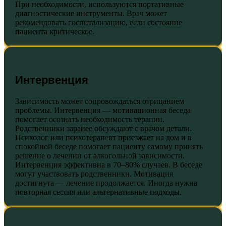
При необходимости, используются портативные
диагностические инструменты. Врач может
рекомендовать госпитализацию, если состояние
пациента критическое.
Интервенция
Зависимость может сопровождаться отрицанием
проблемы. Интервенция — мотивационная беседа
помогает осознать необходимость терапии.
Родственники заранее обсуждают с врачом детали.
Психолог или психотерапевт приезжает на дом и в
спокойной беседе помогает пациенту самому принять
решение о лечении от алкогольной зависимости.
Интервенция эффективна в 70–80% случаев. В беседе
могут участвовать родственники. Мотивация
достигнута — лечение продолжается. Иногда нужна
повторная сессия или альтернативные подходы.