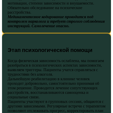
мотивации, степени зависимости и внушаемости.
Обязательно обследование на психические
расстройства.
Медикаментозное кодирование проводится под
контролем нарколога и
требует строгого соблюдения
инструкций. Самолечение опасно.
Этап психологической помощи
Когда физическая зависимость ослаблена, мы помогаем
разобраться в психологических аспектах зависимости,
выявляем триггеры. Пациенты учатся справляться с
трудностями без алкоголя.
Дальнейшую реабилитацию в клинике человек
проходит добровольно, самостоятельно принимая об
этом решение. Проводится лечение сопутствующих
расстройств, восстанавливаются самооценка и
социальные связи.
Пациенты участвуют в групповых сессиях, общаются с
другими зависимыми. Регулярные встречи с терапевтом
позволяют отслеживать прогресс, корректировать план