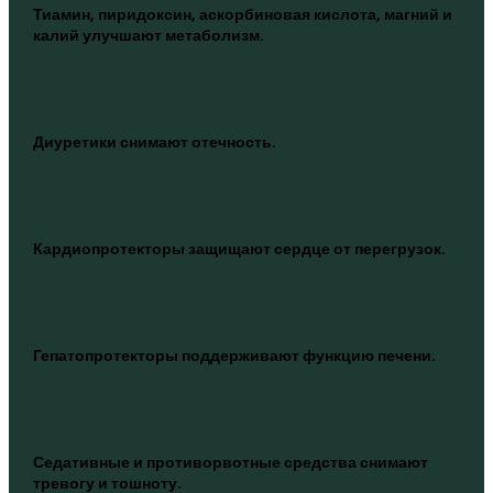
Тиамин, пиридоксин, аскорбиновая кислота, магний и
калий улучшают метаболизм.
Диуретики снимают отечность.
Кардиопротекторы защищают сердце от перегрузок.
Гепатопротекторы поддерживают функцию печени.
Седативные и противорвотные средства снимают
тревогу и тошноту.